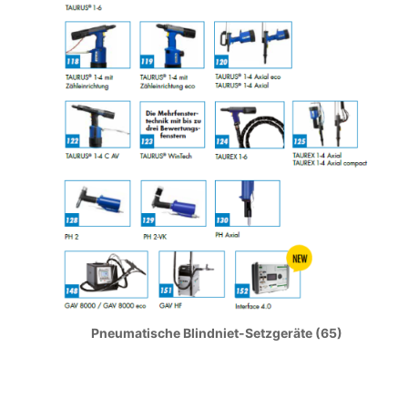
Pneumatische Blindniet-Setzgeräte (65)