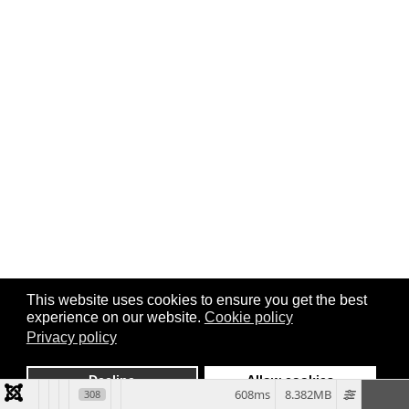
This website uses cookies to ensure you get the best
experience on our website.
Cookie policy
Privacy policy
Decline
Allow cookies
608ms
8.382MB
308